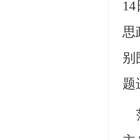
1
思
别
题