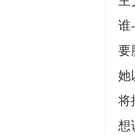
主
谁
要
她
将
想