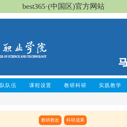
best365·(中国区)官方网站
队队伍
课程设置
教研科研
实践教学
教研教改
科研成果