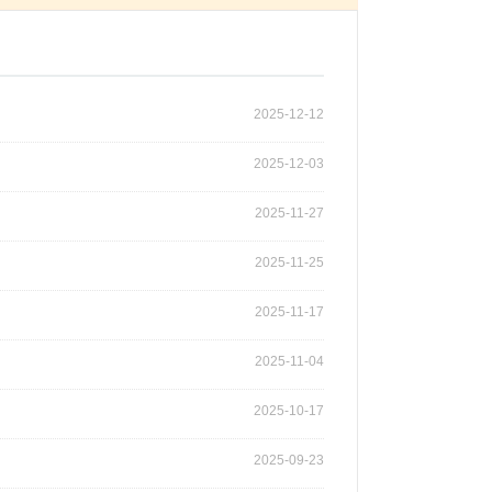
2025-12-12
2025-12-03
2025-11-27
2025-11-25
2025-11-17
2025-11-04
2025-10-17
2025-09-23