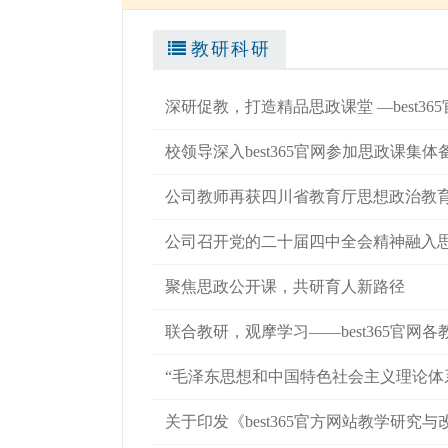
教研科研
深研促教，打造精品思政课堂 —best3
校领导深入best365官网参加思政课集体
公司教师再获四川省教育厅思想政治教
公司召开党的二十届四中全会精神融入
聚焦思政公开课，共研育人新路径
联合教研，观摩学习——best365官
“毛泽东思想和中国特色社会主义理论体
关于印发《best365官方网站教学研究