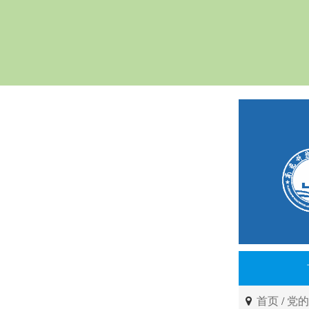
首页
/
党