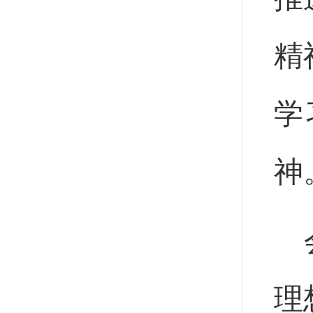
精
学
神
理