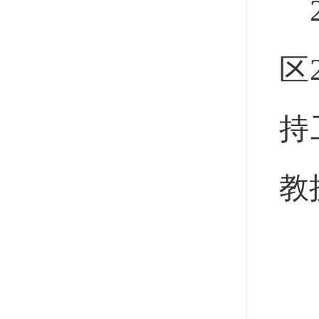
区
持
教