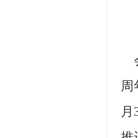
周
月
推